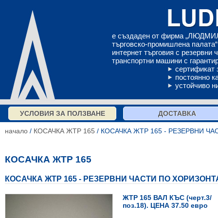
е създаден от фирма „ЛЮДМИЛ
търговско-промишлена палата“ 
интернет търговия с резервни 
транспортни машини с гарантир
сертификат 
постоянно к
устойчиво н
УСЛОВИЯ ЗА ПОЛЗВАНЕ
ДОСТАВКА
начало
/
КОСАЧКА ЖТР 165
/ КОСАЧКА ЖТР 165 - РЕЗЕРВНИ Ч
КОСАЧКА ЖТР 165
КОСАЧКА ЖТР 165 - РЕЗЕРВНИ ЧАСТИ ПО ХОРИЗОН
ЖТР 165 ВАЛ КЪС (черт.3/
поз.18). ЦЕНА 37.50 евро